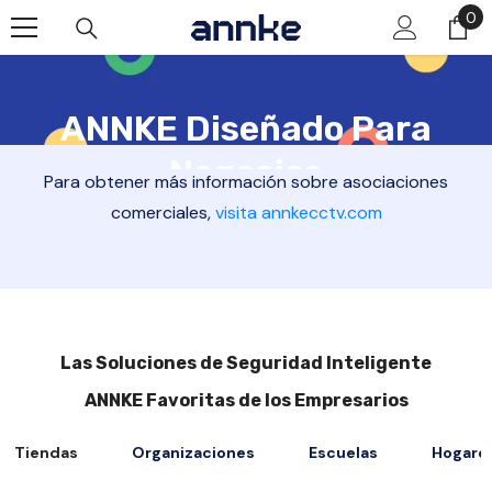
Saltar Al Contenido
0
0
it
ANNKE Diseñado Para
Negocios
Para obtener más información sobre asociaciones
comerciales,
visita annkecctv.com
Obtén una conexión sin interrupciones y protección 24/7 para tus
tiendas, almacenes, fábricas, sanatorios, institutos, instalaciones
remotas o cualquier tipo de negocio.
Las Soluciones de Seguridad Inteligente
ANNKE Favoritas de los Empresarios
Tiendas
Organizaciones
Escuelas
Hogare